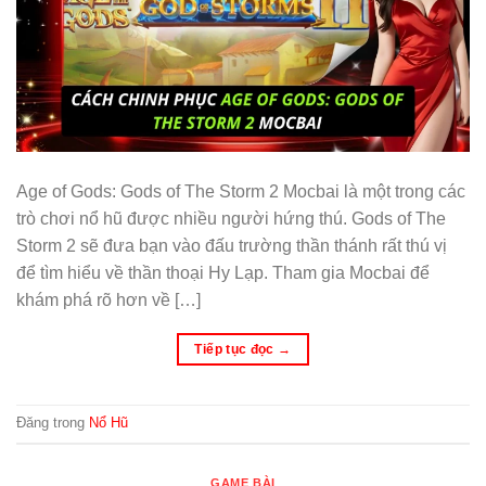
Age of Gods: Gods of The Storm 2 Mocbai là một trong các
trò chơi nổ hũ được nhiều người hứng thú. Gods of The
Storm 2 sẽ đưa bạn vào đấu trường thần thánh rất thú vị
để tìm hiểu về thần thoại Hy Lạp. Tham gia Mocbai để
khám phá rõ hơn về […]
Tiếp tục đọc
→
Đăng trong
Nổ Hũ
GAME BÀI