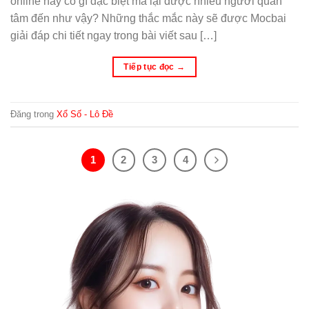
online này có gì đặc biệt mà lại được nhiều người quan
tâm đến như vậy? Những thắc mắc này sẽ được Mocbai
giải đáp chi tiết ngay trong bài viết sau […]
Tiếp tục đọc
→
Đăng trong
Xổ Số - Lô Đề
1
2
3
4