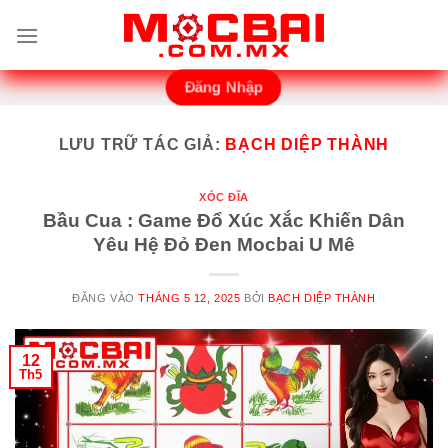
Bỏ
qua
nội
dung
Đăng Nhập
LƯU TRỮ TÁC GIẢ:
BẠCH DIỆP THÀNH
XÓC ĐĨA
Bầu Cua : Game Đổ Xúc Xắc Khiến Dân
Yêu Hệ Đỏ Đen Mocbai U Mê
ĐĂNG VÀO
THÁNG 5 12, 2025
BỞI
BẠCH DIỆP THÀNH
12
Th5