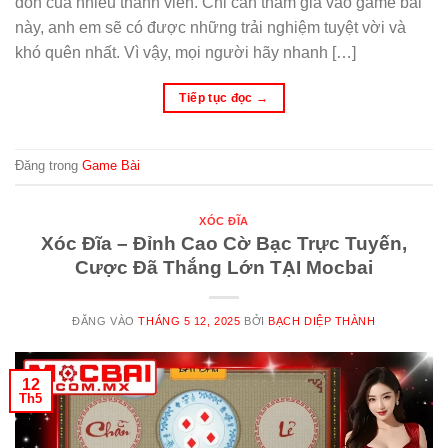
đón của nhiều thành viên. Chỉ cần tham gia vào game bài
này, anh em sẽ có được những trải nghiệm tuyệt vời và
khó quên nhất. Vì vậy, mọi người hãy nhanh […]
Tiếp tục đọc
→
Đăng trong
Game Bài
XÓC ĐĨA
Xóc Đĩa – Đỉnh Cao Cờ Bạc Trực Tuyến,
Cược Đã Thắng Lớn TẠI Mocbai
ĐĂNG VÀO
THÁNG 5 12, 2025
BỞI
BẠCH DIỆP THÀNH
12
Th5