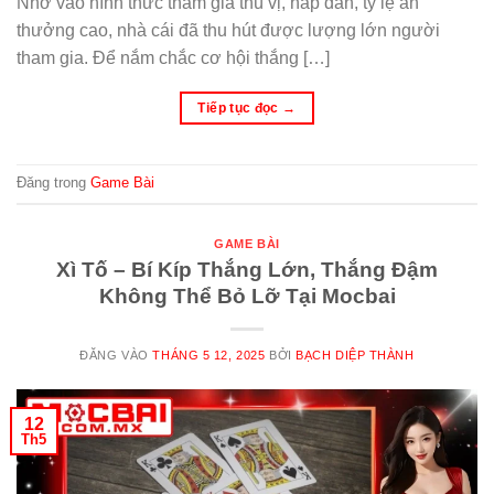
Nhờ vào hình thức tham gia thú vị, hấp dẫn, tỷ lệ ăn
thưởng cao, nhà cái đã thu hút được lượng lớn người
tham gia. Để nắm chắc cơ hội thắng […]
Tiếp tục đọc
→
Đăng trong
Game Bài
GAME BÀI
Xì Tố – Bí Kíp Thắng Lớn, Thắng Đậm
Không Thể Bỏ Lỡ Tại Mocbai
ĐĂNG VÀO
THÁNG 5 12, 2025
BỞI
BẠCH DIỆP THÀNH
12
Th5