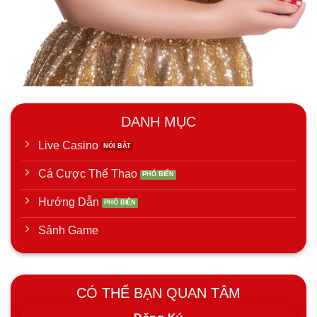
DANH MỤC
Live Casino
Cá Cược Thể Thao
Hướng Dẫn
Sảnh Game
CÓ THỂ BẠN QUAN TÂM