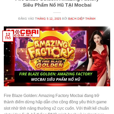
Siêu Phẩm Nổ Hũ TẠI Mocbai
ĐĂNG VÀO
THÁNG 5 12, 2025
BỞI
BẠCH DIỆP THÀNH
12
Th5
Fire Blaze Golden: Amazing Factory Mocbai đang trở
thành điểm dừng hấp dẫn cho cộng đồng yêu thích game
slot nhờ tính năng thưởng x2 cực cuốn. Với thiết kế chuẩn