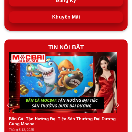
Đăng Ký
Khuyến Mãi
TIN NỔI BẬT
Bắn Cá: Tận Hưởng Đại Tiệc Săn Thưởng Đại Dương
Cùng Mocbai
Tháng 5 12, 2025